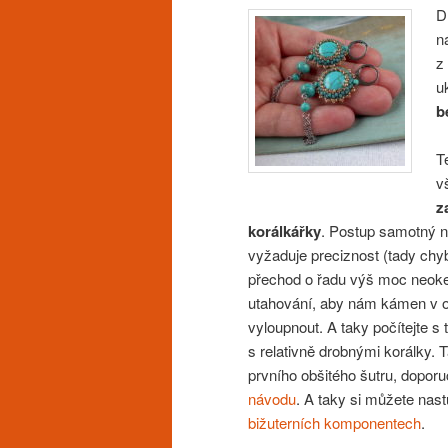
D
n
z
u
b
T
v
z
korálkářky
. Postup samotný n
vyžaduje preciznost (tady ch
přechod o řadu výš moc neok
utahování, aby nám kámen v ob
vyloupnout. A taky počítejte s
s relativně drobnými korálky. 
prvního obšitého šutru, doporu
návodu
. A taky si můžete nas
bižuterních komponentech
.