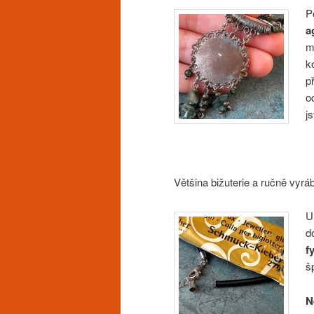
P
a
m
k
p
o
j
Většina bižuterie a ručně vyr
U
d
f
š
N