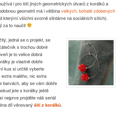
oužívá i pro šití jiných geometrických útvarů z korálků a
odobnou geometrii má i většina
velkých, bohatě zdobených
ad kterými všichni svorně slintáme na sociálních sítích).
í za to naučit
itý, jedná se o projekt, se
ačátečník s trochou dobré
veň je to velice dobrá
rálky je vlastně dobře
 kus si určitě vyberte
 extra malého, nic extra
ce barvách, aby se vám dobře
pokud jste s korálky ještě
si nejprve projděte náš seriál
éna díl věnovaný
šití z korálků
.