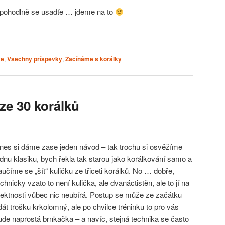
e, pohodlně se usadťe … jdeme na to
ce
,
Všechny příspěvky
,
Začínáme s korálky
ze 30 korálků
nes si dáme zase jeden návod – tak trochu si osvěžíme
ednu klasiku, bych řekla tak starou jako korálkování samo a
aučíme se „šít“ kuličku ze třiceti korálků. No … dobře,
echnicky vzato to není kulička, ale dvanáctistěn, ale to jí na
fektnosti vůbec nic neubírá. Postup se může ze začátku
dát trošku krkolomný, ale po chvilce tréninku to pro vás
ude naprostá brnkačka – a navíc, stejná technika se často