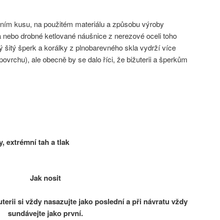
ním kusu, na použitém materiálu a způsobu výroby
a nebo drobné ketlované náušnice z nerezové oceli toho
 šitý šperk a korálky z plnobarevného skla vydrží více
povrchu), ale obecně by se dalo říci, že bižuterii a šperkům
 extrémní tah a tlak
Jak nosit
terii si vždy nasazujte jako poslední a při návratu vždy
sundávejte jako první.