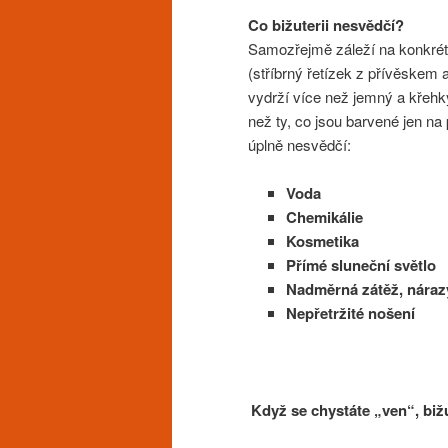
Co bižuterii nesvědčí?
Samozřejmě záleží na konkrét
(stříbrný řetízek z přívěskem 
vydrží více než jemný a křehký
než ty, co jsou barvené jen na 
úplně nesvědčí:
Voda
Chemikálie
Kosmetika
Přímé sluneční světlo
Nadměrná zátěž, nárazy,
Nepřetržité nošení
Když se chystáte „ven“, bižu