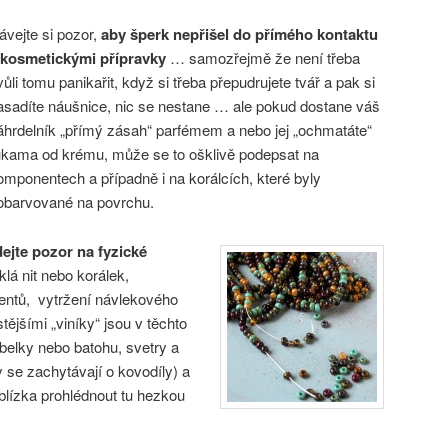
ávejte si pozor,
aby šperk nepřišel do přímého kontaktu
 kosmetickými přípravky
… samozřejmě že není třeba
vůli tomu panikařit, když si třeba přepudrujete tvář a pak si
asadíte náušnice, nic se nestane … ale pokud dostane váš
áhrdelník „přímý zásah“ parfémem a nebo jej „ochmatáte“
ukama od krému, může se to ošklivě podepsat na
omponentech a případně i na korálcích, které byly
obarvované na povrchu.
dejte pozor na fyzické
klá nit nebo korálek,
ntů, vytržení návlekového
ějšími „viníky“ jsou v těchto
belky nebo batohu, svetry a
y se zachytávají o kovodíly) a
 zblízka prohlédnout tu hezkou