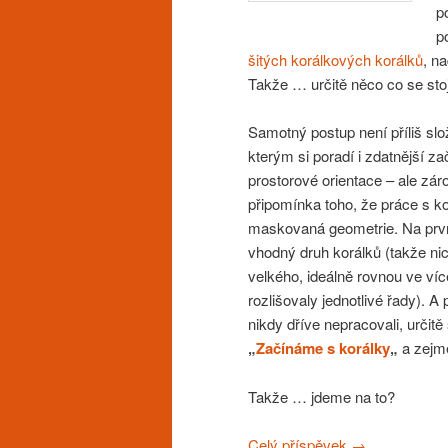
p
p
šitých korálkových korálků
, n
Takže … určitě něco co se stoj
Samotný postup není příliš slož
kterým si poradí i zdatnější z
prostorové orientace – ale záro
připomínka toho, že práce s ko
maskovaná geometrie. Na první
vhodný druh korálků (takže nic
velkého, ideálně rovnou ve ví
rozlišovaly jednotlivé řady). A 
nikdy dříve nepracovali, určitě 
„
Začínáme s korálky
„
a zejm
Takže … jdeme na to?
Celý příspěvek
→