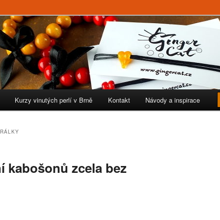
iginální šperky
Kurzy vinutých perlí v Brně
Kontakt
Návody a inspirace
ORÁLKY
í kabošonů zcela bez