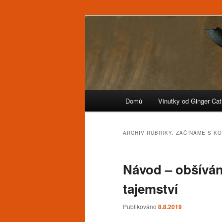
Připravujeme – Vinuté perle, or
Ginger Cat
Hlavní
Domů
Vinutky od Ginger Cat
Přejít
Přejít
navigační
menu
k
k
ARCHIV RUBRIKY:
ZAČÍNÁME S K
hlavnímu
obsahu
Návod – obšíván
obsahu
postranního
tajemství
webu
panelu
Publikováno
8.8.2019