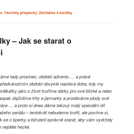
ce
,
Všechny příspěvky
,
Začínáme s korálky
ky – Jak se starat o
i
áme tady prosinec, období adventu … a právě
 předvánočním období obvykle nastává doba, kdy my
orálkářky jako o život tvoříme dárky pro své blízké a nebo
aopak objíždíme trhy a jarmarky a prodáváme plody své
ráce … a proto si dnes dáme takový malý speciální díl
ašeho seriálu – tentokrát nebudeme tvořit, ale povíme si,
ak se o šperky a bižuterii správně starat, aby vám vydržely
o nejdéle hezké.