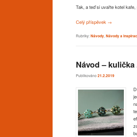
Tak, a teď si uvařte kotel kaf
Celý příspěvek
→
Rubriky:
Návody
,
Návody a inspira
Návod – kulička 
Publikováno
21.2.2019
D
j
n
t
e
z
b