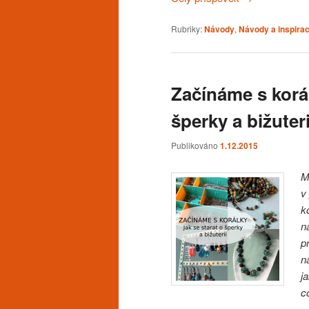
Rubriky:
Návody
,
Návody a inspira
Začínáme s korál
šperky a bižuteri
Publikováno
1.12.2015
M
v
k
n
p
n
j
c