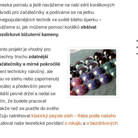
neska pomalu a jistě navážeme na naši sérii korálkových
ávodů pro začátečníky a podíváme se na jednu
 nejpopulárnějších technik ve světě šitého šperku –
kážeme si, jak můžeme pomocí korálků
obšívat
ezdírkové bižuterní kameny.
ento projekt je vhodný pro
šechny trochu
zdatnější
ačátečníky a mírně pokročilé
ení technicky náročný, ale
ybu ve stehu nebo zapomenutý
ecáte) a především pevné
šití pevně držel a nedal se
 tím, že budete pracovat
Takže než se pustíte do svého
čuju natréhovat
klasický peyote steh – třeba podle našeho
tudovat naše teoretické povídání
o rokajlu
a
o bezdírkových