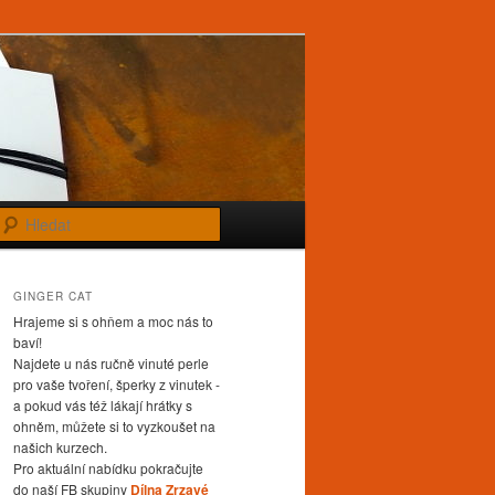
Hledat
GINGER CAT
Hrajeme si s ohňem a moc nás to
baví!
Najdete u nás ručně vinuté perle
pro vaše tvoření, šperky z vinutek -
a pokud vás též lákají hrátky s
ohněm, můžete si to vyzkoušet na
našich kurzech.
Pro aktuální nabídku pokračujte
do naší FB skupiny
Dílna Zrzavé