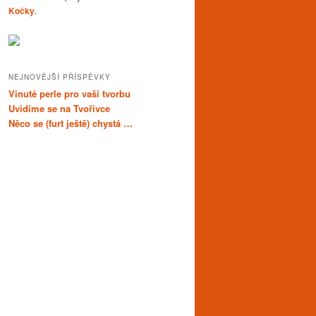
Kočky
.
NEJNOVĚJŠÍ PŘÍSPĚVKY
Vinuté perle pro vaši tvorbu
Uvidíme se na Tvořivce
Něco se (furt ještě) chystá …