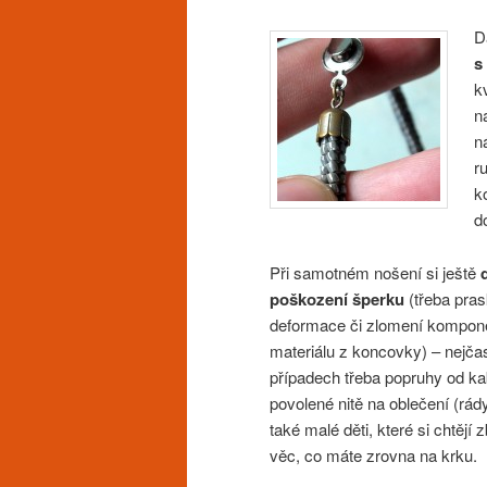
D
s
k
n
n
r
k
d
Při samotném nošení si ještě
poškození šperku
(třeba pras
deformace či zlomení kompone
materiálu z koncovky) – nejčast
případech třeba popruhy od ka
povolené nitě na oblečení (rád
také malé děti, které si chtějí
věc, co máte zrovna na krku.