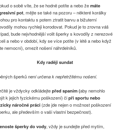
okud o sobě víte, že se hodně potíte a nebo že
máte
gresivní pot
, mějte se také na pozoru – některé korálky
ohou pro kontaktu s potem ztratit barvu a bižuterní
ovodíly mohou rychleji korodovat. Pokud je to zrovna váš
řípad, bude nejvhodnější volit šperky s kovodíly z nerezové
celi a nebo v období, kdy se více potíte (v létě a nebo když
ste nemocní), omezit nošení náhrdelníků.
Kdy raději sundat
áběných šperků
není určena k nepřetržitému nošení.
rčitě je vždycky odkládejte
před spaním (
aby nemohlo
ojít k jejich fyzickému poškození) či
při sportu nebo
yzicky náročné práci
(zde jde nejen o možnost poškození
perku, ale především o vaši vlastní bezpečnost).
enoste šperky do vody
, vždy je sundejte před mytím,