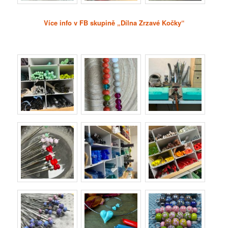
Více info v FB skupině „Dílna Zrzavé Kočky“