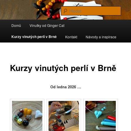
Připravujeme – Vinuté perle, originální šperky
Hleda
Hlavní
Ginger Cat
Domů
Vinutky od Ginger Cat
Přejít
navigační
menu
Kurzy vinutých perlí v Brně
Kontakt
Návody a inspirace
k
hlavnímu
obsahu
Kurzy vinutých perlí v Brně
webu
Od ledna 2026 …